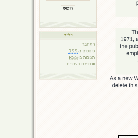
p
Th
כלים
1971, a
התחבר
the pub
RSS
פוסטים ב-
empl
RSS
תגובות ב-
וורדפרס בעברית
As a new W
delete thi