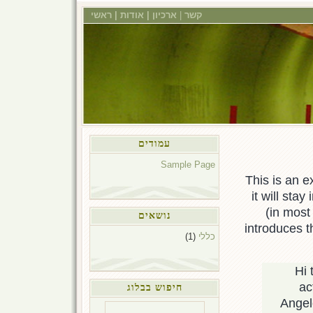
ראשי
|
אודות
|
ארכיון
|
קשר
עמודים
Sample Page
This is an e
it will sta
(in most
נושאים
introduces t
(1)
כללי
Hi 
ac
חיפוש בבלוג
Angel